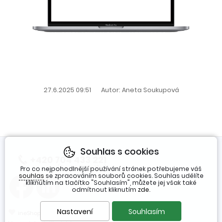
27.6.2025 09:51
Autor: Aneta Soukupová
Souhlas s cookies
+420 704 433 221
(Po-Pá 7:30-16h)
Pro co nejpohodlnější používání stránek potřebujeme váš
souhlas
se zpracováním souborů cookies. Souhlas udělíte
kliknutím na tlačítko "Souhlasím", můžete jej však také
odmítnout kliknutím
zde
.
❤
Nastavení
Souhlasím
ineShop