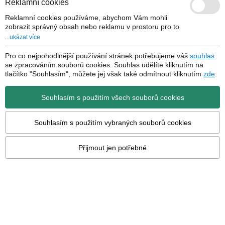
Reklamní cookies
také nebudeme nabízet nežádoucí informace týkající
se akcí a produktů, které neodpovídají Vašim
Reklamní cookies používáme, abychom Vám mohli
potřebám.
zobrazit správný obsah nebo reklamu v prostoru pro to
určeném. Tyto cookies využíváme my a také naši
...ukázat více
partneři a umožnuji nám vhodný obsah zveřejnit na
stránkách našich a také webových stránkách třetích
Pro co nejpohodlnější používání stránek potřebujeme váš
souhlas
subjektů. Pro tyto potřeby vytváříme tzv.
se zpracováním souborů cookies. Souhlas udělíte kliknutím na
pseudonymizované profily. Tyto profily nepoužívají
tlačítko "Souhlasím", můžete jej však také odmítnout kliknutím
zde
.
informace, které by mohly identifikovat konkrétní
osobu či zákazníka, ale pouze pseudonymizované
Souhlasím s použitím všech souborů cookies
údaje. V případě, že nevyjádříte souhlas s používáním
těchto cookies, nebudete příjemcem obsahu
přizpůsobeného Vaším preferencím.
Souhlasím s použitím vybraných souborů cookies
Přijmout jen potřebné