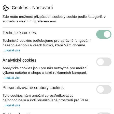
Cookies - Nastavení
Zde máte možnost přizpůsobit soubory cookie podle kategorií, v
souladu s vlastními preferencemi.
Technické cookies
Technické cookies potřebujeme pro správné fungování
našeho e-shopu a všech funkcí, které Vám chceme
nabídnout. Umožní nám mimo jiné například uchovat
...ukázat více
Vám produkty v košíku, když se ještě rozmýšlíte,
zobrazit seznam oblíbených výrobků, nabídnout
Analytické cookies
možnost filtrovat produkty a také umožní uložení
Vašeho nastavení soukromí. S technickými cookies
Analytické cookies jsou pro nás nezbytné pro měření
souhlasíte již jen Vaší přítomností na našem e-shopu,
výkonu našeho e-shopu a také reklamních kampaní.
proto nemohou být deaktivovány.
Pomocí cookies sledujeme počet našich návštěvníků a
...ukázat více
také to, odkud k nám přišli. Při zpracování dat
nepoužíváme identifikátory, které by ukázaly
Personalizované soubory cookies
konkrétního zákazníka nebo uživatele, informace nám
zcela postačují souhrnné. Vypnutí těchto cookies
Tyto cookies nám umožní zprostředkovat co
neovlivní Vaše nakupování, ale neumožní nám
nejpohodlnější a individualizované prostředí pro Vaše
analyzovat výkon našeho e-shopu v souvislosti s Vaší
nakupování na e-shopu. Můžeme Vám tak nabídnout
...ukázat více
návštěvou a optimalizovat nastavení tak, aby vše
výrobky odpovídající Vaším preferencím, nebo
běželo plynule.
související s Vašimi předchozími nákupy, zároveň Vám