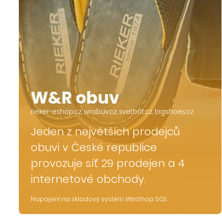
W&R obuv
rieker-eshop.cz, wrobuv.cz, svetbot.cz, bigshoes.cz
Jeden z největších prodejců
obuvi v České republice
provozuje síť 29 prodejen a 4
internetové obchody.
Napojení na skladový systém WinShop SQL