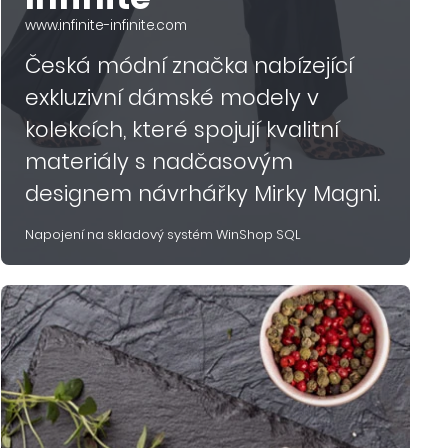
www.infinite-infinite.com
Česká módní značka nabízející
exkluzivní dámské modely v
kolekcích, které spojují kvalitní
materiály s nadčasovým
designem návrhářky Mirky Magni.
Napojení na skladový systém WinShop SQL