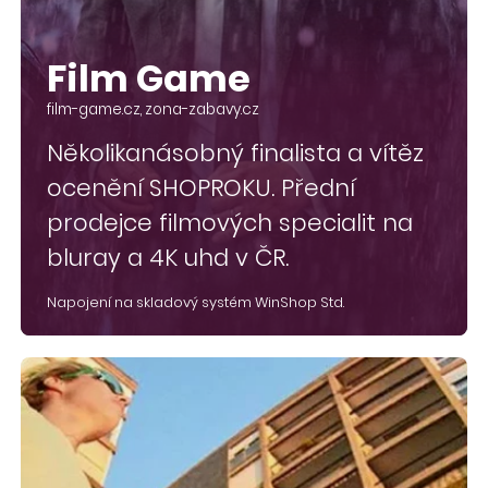
Film Game
film-game.cz, zona-zabavy.cz
Několikanásobný finalista a vítěz
ocenění SHOPROKU. Přední
prodejce filmových specialit na
bluray a 4K uhd v ČR.
Napojení na skladový systém WinShop Std.