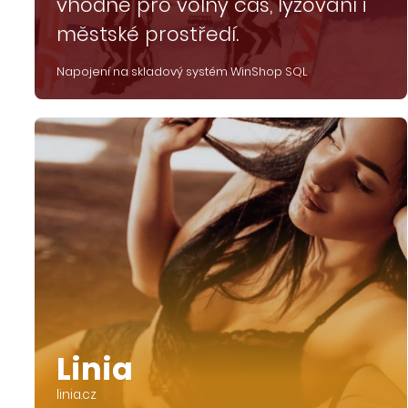
vhodné pro volný čas, lyžování i
městské prostředí.
Napojení na skladový systém WinShop SQL
Linia
linia.cz