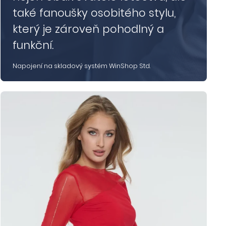
také fanoušky osobitého stylu,
který je zároveň pohodlný a
funkční.
Napojení na skladový systém WinShop Std.