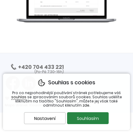
+420 704 433 221
(Po-Pá 7:30-16h)
Souhlas s cookies
Pro co nejpohodlnější používání stránek potřebujeme váš
souhlas
se zpracováním souborů cookies. Souhlas udělíte
❤
ineShop
kliknutím na tlačítko "Souhlasím", můžete jej však také
Mapa stránek
,
Klasická verze
odmítnout kliknutím
zde
.
Nastavení
Souhlasím