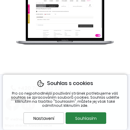
Souhlas s cookies
+420 704 433 221
(Po-Pá 7:30-16h)
Pro co nejpohodlnější používání stránek potřebujeme váš
souhlas
se zpracováním souborů cookies. Souhlas udělíte
kliknutím na tlačítko "Souhlasím", můžete jej však také
odmítnout kliknutím
zde
.
❤
Nastavení
Souhlasím
ineShop
Mapa stránek
,
Klasická verze