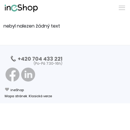
nebyl nalezen žádný text
+420 704 433 221
(Po-Pá 7:30-16h)
❤
ineShop
Mapa stránek
,
Klasická verze