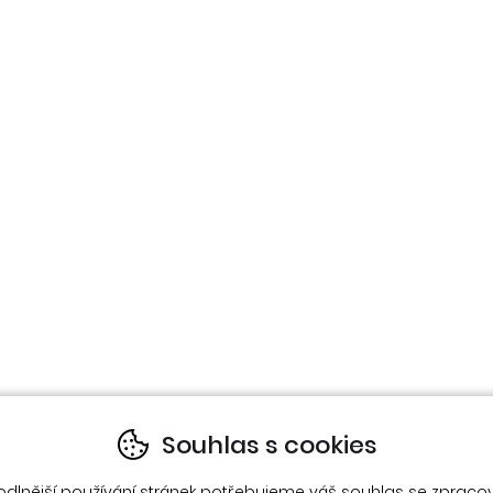
Souhlas s cookies
odlnější používání stránek potřebujeme váš
souhlas
se zpraco