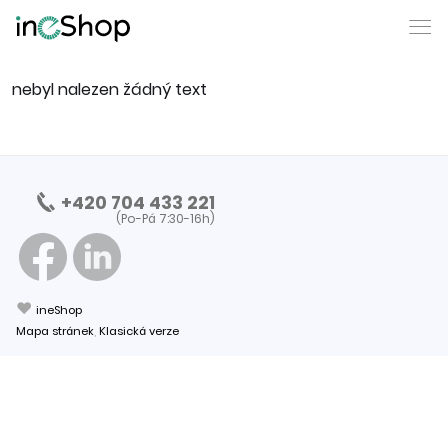
nebyl nalezen žádný text
+420 704 433 221
(Po-Pá 7:30-16h)
❤
ineShop
Mapa stránek
,
Klasická verze