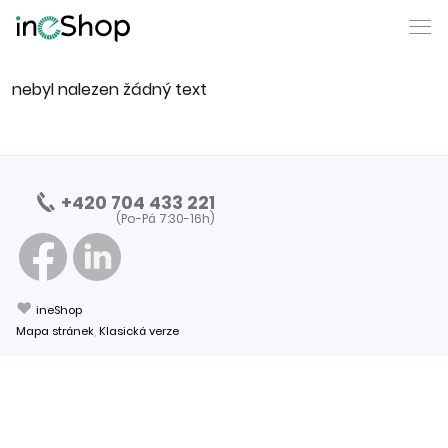
nebyl nalezen žádný text
+420 704 433 221
(Po-Pá 7:30-16h)
❤
ineShop
Mapa stránek
,
Klasická verze