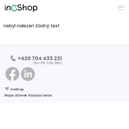
nebyl nalezen žádný text
+420 704 433 221
(Po-Pá 7:30-16h)
❤
ineShop
Mapa stránek
,
Klasická verze