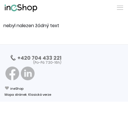
nebyl nalezen žádný text
+420 704 433 221
(Po-Pá 7:30-16h)
❤
ineShop
Mapa stránek
,
Klasická verze