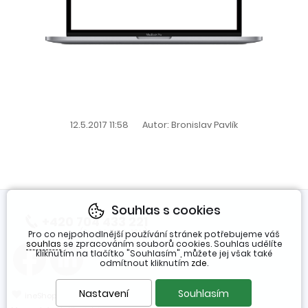
12.5.2017 11:58
Autor: Bronislav Pavlík
Souhlas s cookies
+420 704 433 221
(Po-Pá 7:30-16h)
Pro co nejpohodlnější používání stránek potřebujeme váš
souhlas
se zpracováním souborů cookies. Souhlas udělíte
kliknutím na tlačítko "Souhlasím", můžete jej však také
odmítnout kliknutím
zde
.
❤
Nastavení
Souhlasím
ineShop