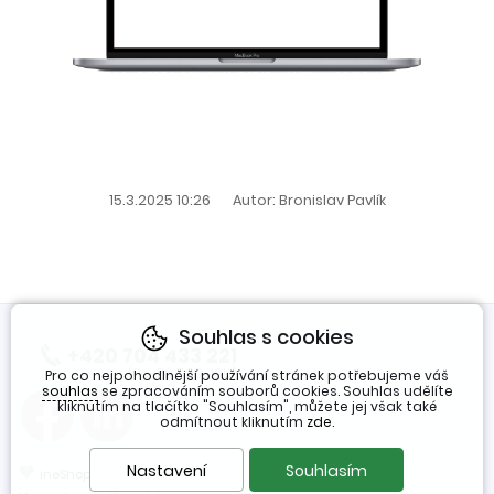
15.3.2025 10:26
Autor: Bronislav Pavlík
Souhlas s cookies
+420 704 433 221
(Po-Pá 7:30-16h)
Pro co nejpohodlnější používání stránek potřebujeme váš
souhlas
se zpracováním souborů cookies. Souhlas udělíte
kliknutím na tlačítko "Souhlasím", můžete jej však také
odmítnout kliknutím
zde
.
❤
Nastavení
Souhlasím
ineShop