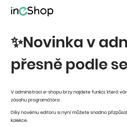
✨Novinka v adm
přesně podle s
V administraci e-shopu brzy najdete funkci, která 
zásahu programátora
Díky novému editoru si nyní můžete snadno přizpůso
kolekce.