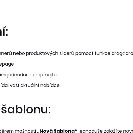
í:
bannerů nebo produktových sliderů pomocí funkce drag&dr
mepage
imi jednoduše přepínejte
ídal vaší aktuální nabídce
 šablonu:
běrem možnosti
„Nová šablona“
jednoduše založíte novo