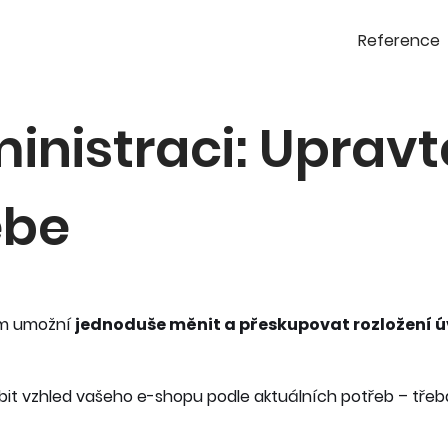
Reference
inistraci: Uprav
ebe
vám umožní
jednoduše měnit a přeskupovat rozložení 
bit vzhled vašeho e-shopu podle aktuálních potřeb – tře