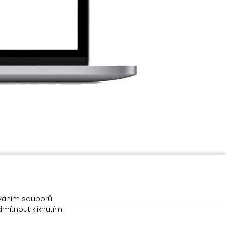
váním souborů
dmítnout kliknutím