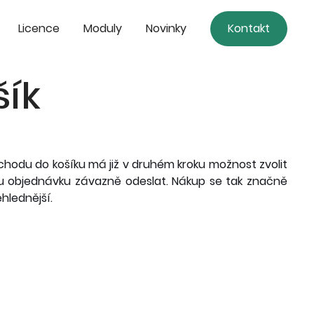
Licence
Moduly
Novinky
Kontakt
šík
hodu do košíku má již v druhém kroku možnost zvolit
nou objednávku závazně odeslat. Nákup se tak značně
hlednější.