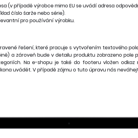
resa (v případě výrobce mimo EU se uvádí adresa odpověd
klad číslo šarže nebo série).
evantní pro používání výrobku.
ravené řešení, které pracuje s vytvořením textového po
pině) a zároveň bude v detailu produktu zobrazeno pole 
tegoriích. Na e-shopu je také do footeru vložen odkaz
zákona uvádět. V případě zájmu o tuto úpravu nás neváhej