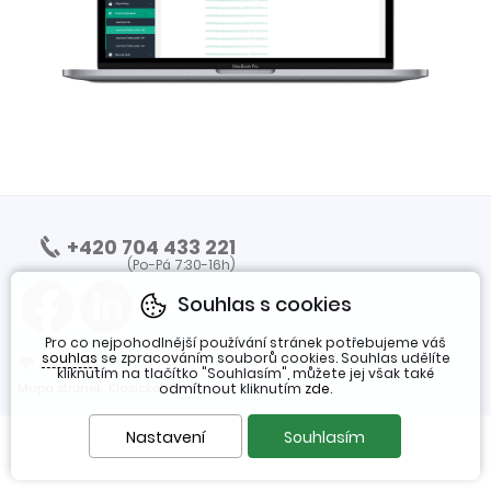
+420 704 433 221
(Po-Pá 7:30-16h)
Souhlas s cookies
Pro co nejpohodlnější používání stránek potřebujeme váš
souhlas
se zpracováním souborů cookies. Souhlas udělíte
❤
ineShop
kliknutím na tlačítko "Souhlasím", můžete jej však také
Mapa stránek
,
Klasická verze
odmítnout kliknutím
zde
.
Nastavení
Souhlasím