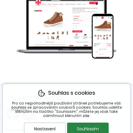
Souhlas s cookies
+420 704 433 221
(Po-Pá 7:30-16h)
Pro co nejpohodlnější používání stránek potřebujeme váš
souhlas
se zpracováním souborů cookies. Souhlas udělíte
kliknutím na tlačítko "Souhlasím", můžete jej však také
odmítnout kliknutím
zde
.
❤
Nastavení
Souhlasím
ineShop