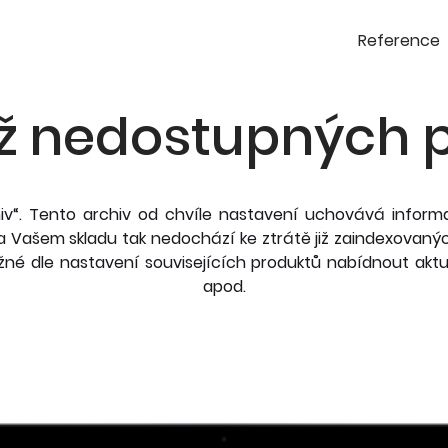
Reference
již nedostupných 
iv“. Tento archiv od chvíle nastavení uchovává infor
 na Vašem skladu tak nedochází ke ztrátě již zaindexovaný
žné dle nastavení souvisejících produktů nabídnout aktu
apod.