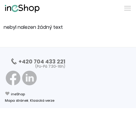
nebyl nalezen žádný text
+420 704 433 221
(Po-Pá 7:30-16h)
❤
ineShop
Mapa stránek
,
Klasická verze