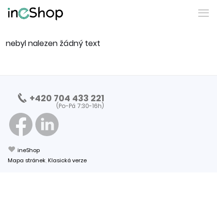
nebyl nalezen žádný text
+420 704 433 221
(Po-Pá 7:30-16h)
❤
ineShop
Mapa stránek
,
Klasická verze